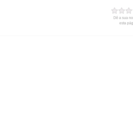
Dê a sua no
esta pá