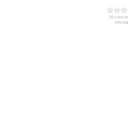
Dê a sua no
esta pá