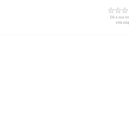
Dê a sua no
esta pá