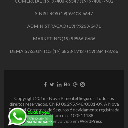
COMERCIAL
(19) 97408-6654
/
(19) 97408-7902
SINISTROS
(19) 97408-6647
ADMINISTRAÇÃO
(19) 99269-3471
MARKETING
(19) 99566-8686
DEMAIS ASSUNTOS
(19) 3833-1942
/
(19) 3844-3766
Link
Link
Link
Link
Link
Link
do
do
do
do
do
do
Facebook
Twitter
LinkedIn
Behance
Dribbble
Instagram
Copyright 2016 - Nova Pimentel Seguros. Todos os
direitos reservados. CNPJ 06.295.946/0001-09. A Nova
Pimentel Corretora de Seguros é devidamente registrada
na SUSEP sob o nº 100511188.
Zerif Lite
Desenvolvido em
WordPress