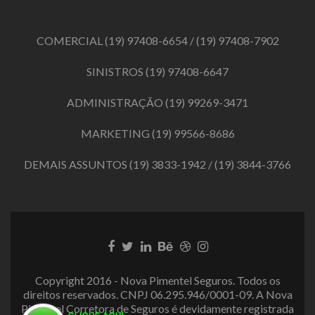
COMERCIAL
(19) 97408-6654
/
(19) 97408-7902
SINISTROS
(19) 97408-6647
ADMINISTRAÇÃO
(19) 99269-3471
MARKETING
(19) 99566-8686
DEMAIS ASSUNTOS
(19) 3833-1942
/
(19) 3844-3766
Link
Link
Link
Link
Link
Link
do
do
do
do
do
do
Facebook
Twitter
LinkedIn
Behance
Dribbble
Instagram
Copyright 2016 - Nova Pimentel Seguros. Todos os
direitos reservados. CNPJ 06.295.946/0001-09. A Nova
Pimentel Corretora de Seguros é devidamente registrada