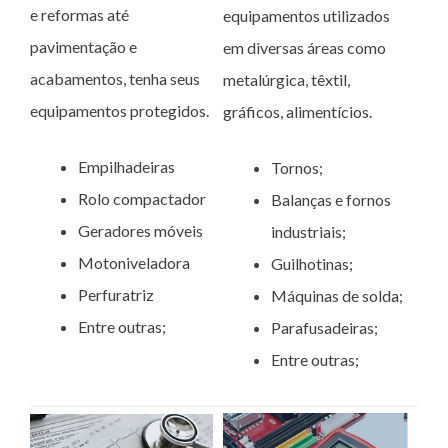
e reformas até
equipamentos utilizados
pavimentação e
em diversas áreas como
acabamentos, tenha seus
metalúrgica, têxtil,
equipamentos protegidos.
gráficos, alimentícios.
Empilhadeiras
Tornos;
Rolo compactador
Balanças e fornos
Geradores móveis
industriais;
Motoniveladora
Guilhotinas;
Perfuratriz
Máquinas de solda;
Entre outras;
Parafusadeiras;
Entre outras;