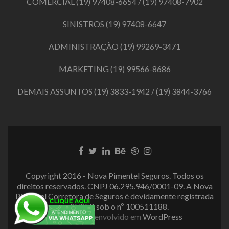
COMERCIAL
(19) 97408-6654
/
(19) 97408-7902
SINISTROS
(19) 97408-6647
ADMINISTRAÇÃO
(19) 99269-3471
MARKETING
(19) 99566-8686
DEMAIS ASSUNTOS
(19) 3833-1942
/
(19) 3844-3766
Link
Link
Link
Link
Link
Link
do
do
do
do
do
do
Facebook
Twitter
LinkedIn
Behance
Dribbble
Instagram
Copyright 2016 - Nova Pimentel Seguros. Todos os
direitos reservados. CNPJ 06.295.946/0001-09. A Nova
Pimentel Corretora de Seguros é devidamente registrada
na SUSEP sob o nº 100511188.
Zerif Lite
Desenvolvido em
WordPress