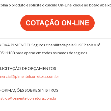
olha o produto e solicite o cálculo On-Line, clique no botão abaix
NOVA PIMENTEL Seguros é habilitada pela SUSEP sob o nº
0511188 para operar em todos os ramos de seguros.
LICITAÇÃO DE ORÇAMENTOS
mercial@pimentelcorretora.com.br
FORMAÇÕES SOBRE SINISTROS
nistros@pimentelcorretora.com.br