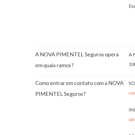
Esc
A NOVA PIMENTEL Seguros opera
A 
10
em quais ramos?
Como entrar em contato com a NOVA
SO
co
PIMENTEL Seguros?
IN
si