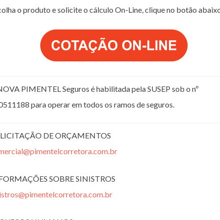
olha o produto e solicite o cálculo On-Line, clique no botão abaix
NOVA PIMENTEL Seguros é habilitada pela SUSEP sob o nº
0511188 para operar em todos os ramos de seguros.
LICITAÇÃO DE ORÇAMENTOS
mercial@pimentelcorretora.com.br
FORMAÇÕES SOBRE SINISTROS
nistros@pimentelcorretora.com.br