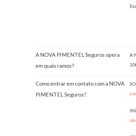
Esc
A NOVA PIMENTEL Seguros opera
A 
10
em quais ramos?
Como entrar em contato com a NOVA
SO
co
PIMENTEL Seguros?
IN
si