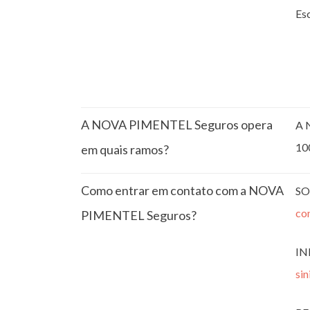
Esc
A NOVA PIMENTEL Seguros opera
A 
10
em quais ramos?
Como entrar em contato com a NOVA
SO
co
PIMENTEL Seguros?
IN
si