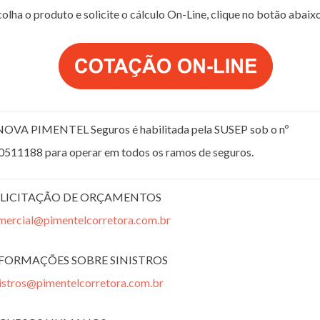
olha o produto e solicite o cálculo On-Line, clique no botão abaix
NOVA PIMENTEL Seguros é habilitada pela SUSEP sob o nº
0511188 para operar em todos os ramos de seguros.
LICITAÇÃO DE ORÇAMENTOS
mercial@pimentelcorretora.com.br
FORMAÇÕES SOBRE SINISTROS
nistros@pimentelcorretora.com.br