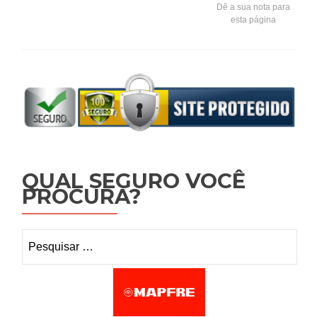
Dê a sua nota para
esta página
QUAL SEGURO VOCÊ
PROCURA?
Pesquisar por: