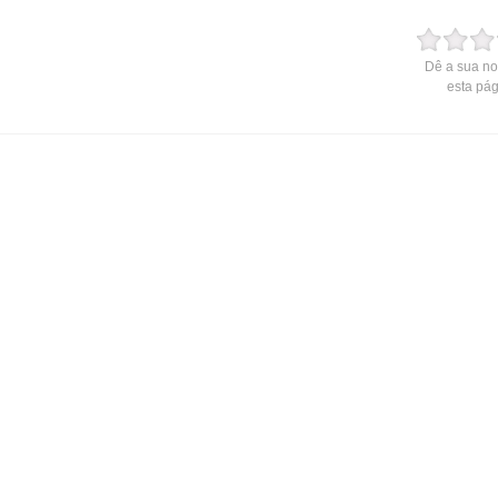
Dê a sua no
esta pá