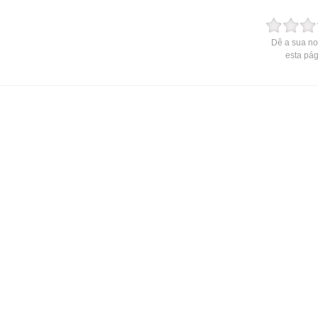
Dê a sua no
esta pá