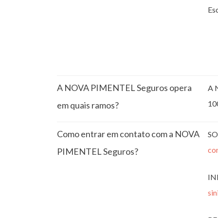
Esc
A NOVA PIMENTEL Seguros opera
A 
10
em quais ramos?
Como entrar em contato com a NOVA
SO
co
PIMENTEL Seguros?
IN
si