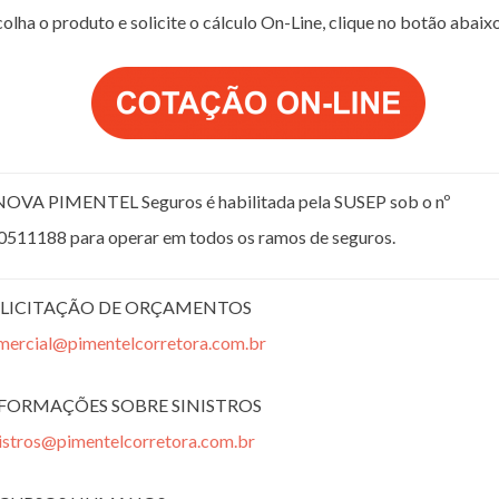
olha o produto e solicite o cálculo On-Line, clique no botão abaix
NOVA PIMENTEL Seguros é habilitada pela SUSEP sob o nº
0511188 para operar em todos os ramos de seguros.
LICITAÇÃO DE ORÇAMENTOS
mercial@pimentelcorretora.com.br
FORMAÇÕES SOBRE SINISTROS
nistros@pimentelcorretora.com.br