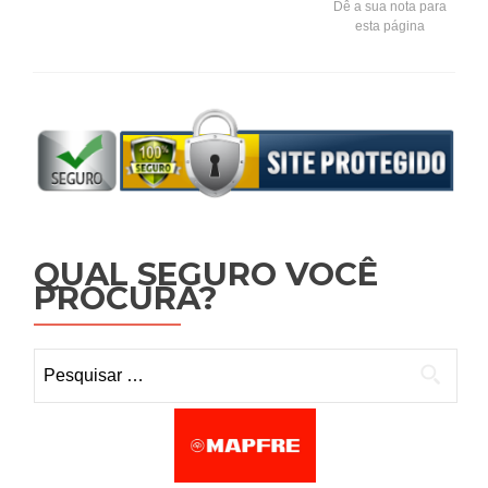
Dê a sua nota para
esta página
QUAL SEGURO VOCÊ
PROCURA?
Pesquisar por: