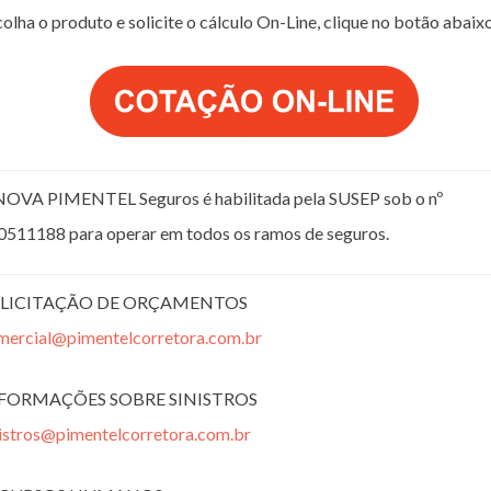
olha o produto e solicite o cálculo On-Line, clique no botão abaix
NOVA PIMENTEL Seguros é habilitada pela SUSEP sob o nº
0511188 para operar em todos os ramos de seguros.
LICITAÇÃO DE ORÇAMENTOS
mercial@pimentelcorretora.com.br
FORMAÇÕES SOBRE SINISTROS
nistros@pimentelcorretora.com.br