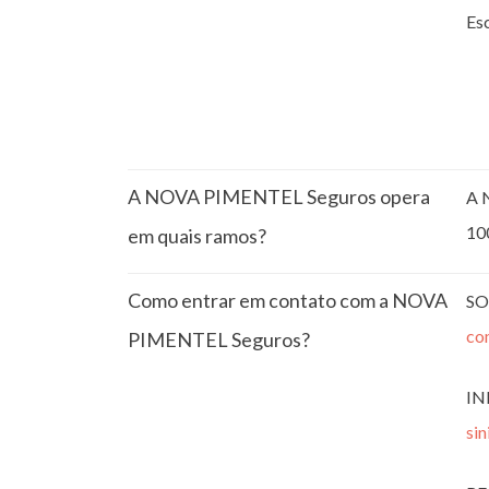
Esc
A NOVA PIMENTEL Seguros opera
A 
10
em quais ramos?
Como entrar em contato com a NOVA
SO
co
PIMENTEL Seguros?
IN
si