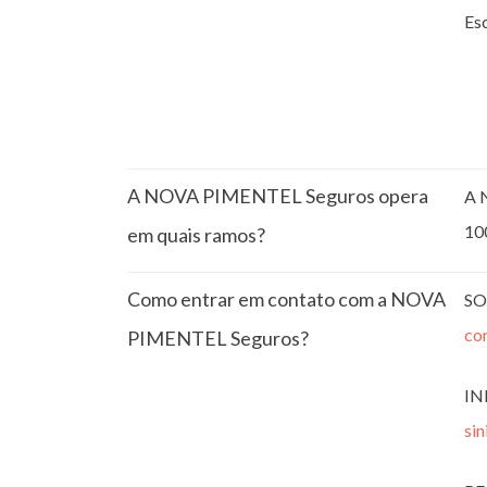
Esc
A NOVA PIMENTEL Seguros opera
A 
10
em quais ramos?
Como entrar em contato com a NOVA
SO
co
PIMENTEL Seguros?
IN
si