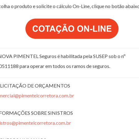
olha o produto e solicite o cálculo On-Line, clique no botão abaix
NOVA PIMENTEL Seguros é habilitada pela SUSEP sob o nº
0511188 para operar em todos os ramos de seguros.
LICITAÇÃO DE ORÇAMENTOS
mercial@pimentelcorretora.com.br
FORMAÇÕES SOBRE SINISTROS
nistros@pimentelcorretora.com.br