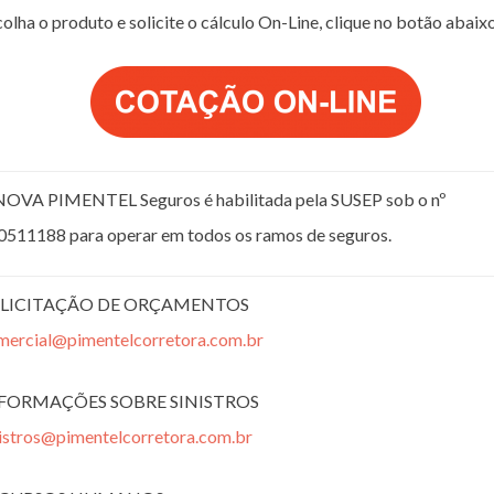
olha o produto e solicite o cálculo On-Line, clique no botão abaix
NOVA PIMENTEL Seguros é habilitada pela SUSEP sob o nº
0511188 para operar em todos os ramos de seguros.
LICITAÇÃO DE ORÇAMENTOS
mercial@pimentelcorretora.com.br
FORMAÇÕES SOBRE SINISTROS
nistros@pimentelcorretora.com.br