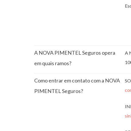
Esc
A NOVA PIMENTEL Seguros opera
A 
10
em quais ramos?
Como entrar em contato com a NOVA
SO
co
PIMENTEL Seguros?
IN
si