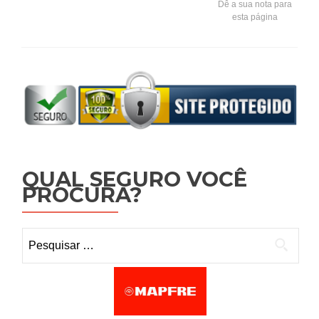
Dê a sua nota para
esta página
QUAL SEGURO VOCÊ
PROCURA?
Pesquisar por: