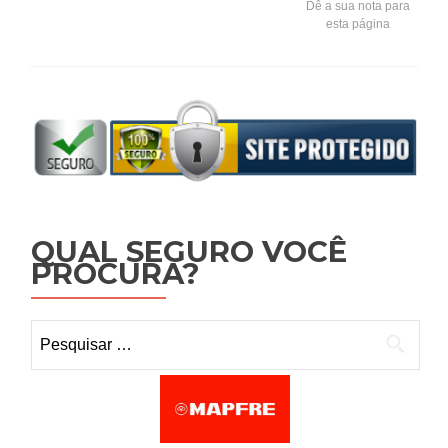
Dê a sua nota para
esta página
QUAL SEGURO VOCÊ
PROCURA?
Pesquisar por: