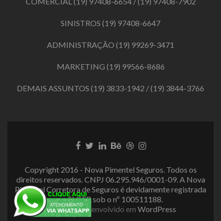
COMERCIAL
(19) 97408-6654
/
(19) 97408-7902
SINISTROS
(19) 97408-6647
ADMINISTRAÇÃO
(19) 99269-3471
MARKETING
(19) 99566-8686
DEMAIS ASSUNTOS
(19) 3833-1942
/
(19) 3844-3766
Link
Link
Link
Link
Link
Link
do
do
do
do
do
do
Facebook
Twitter
LinkedIn
Behance
Dribbble
Instagram
Copyright 2016 - Nova Pimentel Seguros. Todos os
direitos reservados. CNPJ 06.295.946/0001-09. A Nova
Pimentel Corretora de Seguros é devidamente registrada
na SUSEP sob o nº 100511188.
Zerif Lite
Desenvolvido em
WordPress