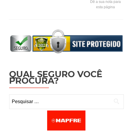
Dê a sua nota para
esta página
QUAL SEGURO VOCÊ
PROCURA?
Pesquisar por: