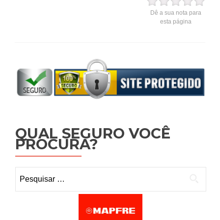
Dê a sua nota para
esta página
QUAL SEGURO VOCÊ
PROCURA?
Pesquisar por: