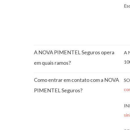
Esc
A NOVA PIMENTEL Seguros opera
A 
10
em quais ramos?
Como entrar em contato com a NOVA
SO
co
PIMENTEL Seguros?
IN
si