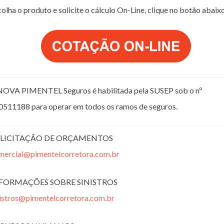
olha o produto e solicite o cálculo On-Line, clique no botão abaix
NOVA PIMENTEL Seguros é habilitada pela SUSEP sob o nº
0511188 para operar em todos os ramos de seguros.
LICITAÇÃO DE ORÇAMENTOS
mercial@pimentelcorretora.com.br
FORMAÇÕES SOBRE SINISTROS
nistros@pimentelcorretora.com.br