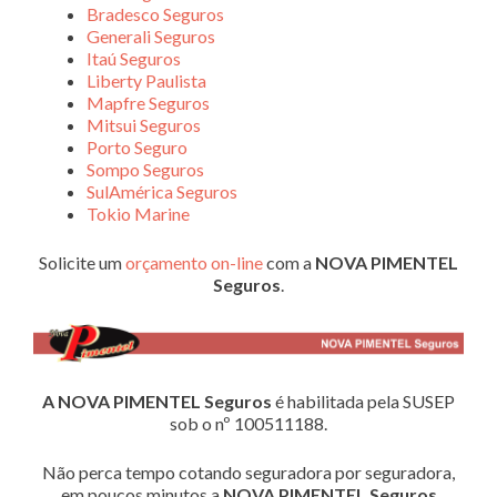
Bradesco Seguros
Generali Seguros
Itaú Seguros
Liberty Paulista
Mapfre Seguros
Mitsui Seguros
Porto Seguro
Sompo Seguros
SulAmérica Seguros
Tokio Marine
Solicite um
orçamento on-line
com a
NOVA PIMENTEL
Seguros
.
A NOVA PIMENTEL Seguros
é habilitada pela SUSEP
sob o nº 100511188.
Não perca tempo cotando seguradora por seguradora,
em poucos minutos a
NOVA PIMENTEL Seguros