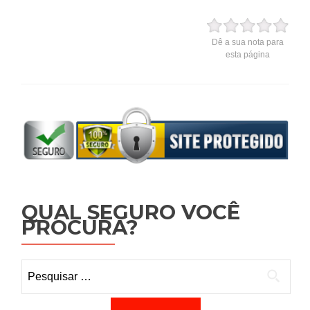
Dê a sua nota para
esta página
QUAL SEGURO VOCÊ
PROCURA?
Pesquisar por: