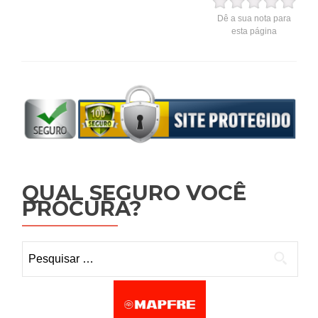
Dê a sua nota para
esta página
QUAL SEGURO VOCÊ
PROCURA?
Pesquisar por: