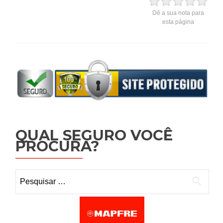
Dê a sua nota para
esta página
QUAL SEGURO VOCÊ
PROCURA?
Pesquisar por: