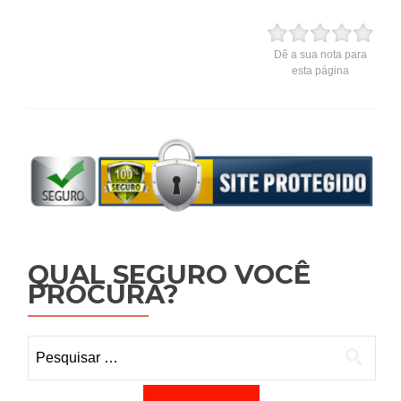
Dê a sua nota para
esta página
QUAL SEGURO VOCÊ
PROCURA?
Pesquisar por: