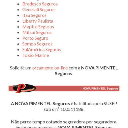
Bradesco Seguros
Generali Seguros
Itaú Seguros
Liberty Paulista
Mapfre Seguros
Mitsui Seguros
Porto Seguro
Sompo Seguros
SulAmérica Seguros
Tokio Marine
Solicite um
orçamento on-line
com a
NOVA PIMENTEL
Seguros
.
A NOVA PIMENTEL Seguros
é habilitada pela SUSEP
sob o nº 100511188.
Não perca tempo cotando seguradora por seguradora,
em poucos minutos a
NOVA PIMENTEL Seguros