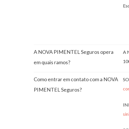
Esc
A NOVA PIMENTEL Seguros opera
A 
10
em quais ramos?
Como entrar em contato com a NOVA
SO
co
PIMENTEL Seguros?
IN
si