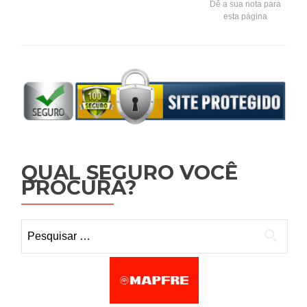
Dê a sua nota para
esta página
QUAL SEGURO VOCÊ
PROCURA?
Pesquisar por: