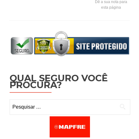
Dê a sua nota para
esta página
QUAL SEGURO VOCÊ
PROCURA?
Pesquisar por: