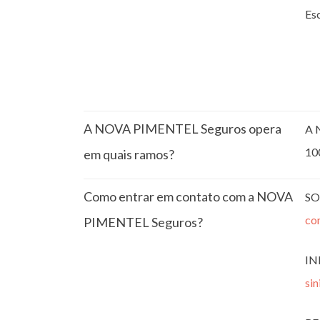
Esc
A NOVA PIMENTEL Seguros opera
A 
10
em quais ramos?
Como entrar em contato com a NOVA
SO
co
PIMENTEL Seguros?
IN
si