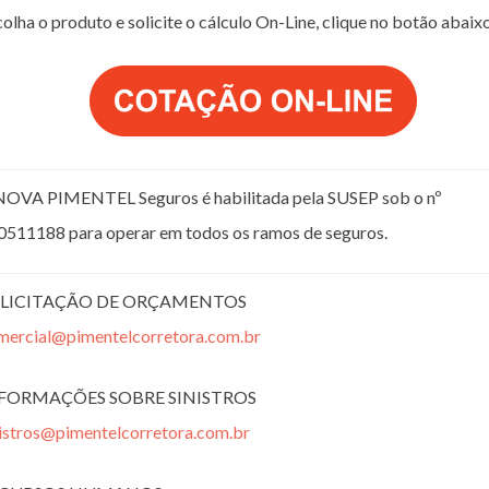
olha o produto e solicite o cálculo On-Line, clique no botão abaix
NOVA PIMENTEL Seguros é habilitada pela SUSEP sob o nº
0511188 para operar em todos os ramos de seguros.
LICITAÇÃO DE ORÇAMENTOS
mercial@pimentelcorretora.com.br
FORMAÇÕES SOBRE SINISTROS
nistros@pimentelcorretora.com.br