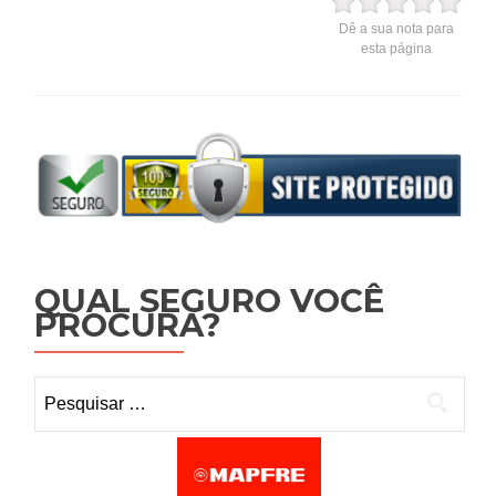
Dê a sua nota para
esta página
QUAL SEGURO VOCÊ
PROCURA?
Pesquisar por: