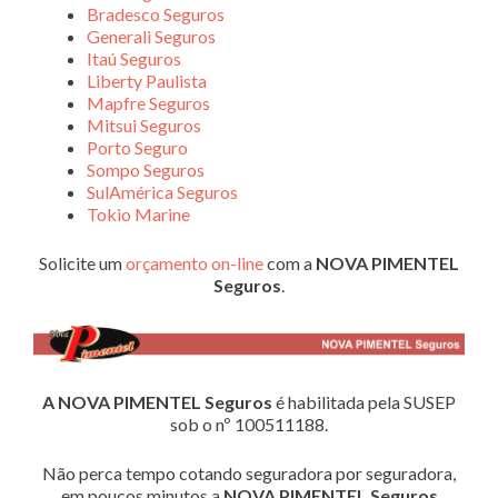
Bradesco Seguros
Generali Seguros
Itaú Seguros
Liberty Paulista
Mapfre Seguros
Mitsui Seguros
Porto Seguro
Sompo Seguros
SulAmérica Seguros
Tokio Marine
Solicite um
orçamento on-line
com a
NOVA PIMENTEL
Seguros
.
A NOVA PIMENTEL Seguros
é habilitada pela SUSEP
sob o nº 100511188.
Não perca tempo cotando seguradora por seguradora,
em poucos minutos a
NOVA PIMENTEL Seguros