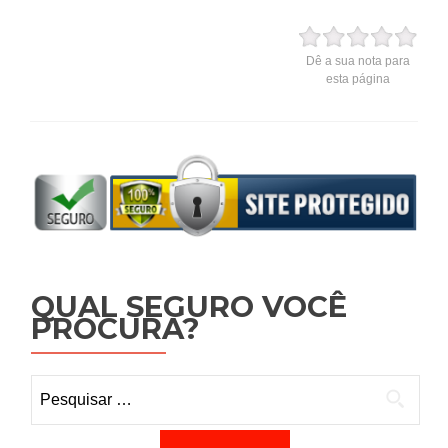
Dê a sua nota para
esta página
QUAL SEGURO VOCÊ
PROCURA?
Pesquisar por: