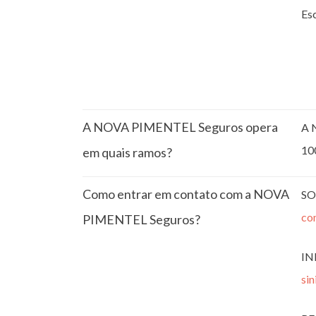
Esc
A NOVA PIMENTEL Seguros opera
A 
10
em quais ramos?
Como entrar em contato com a NOVA
SO
co
PIMENTEL Seguros?
IN
si