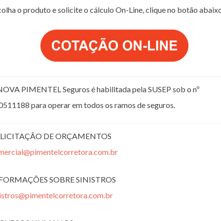
olha o produto e solicite o cálculo On-Line, clique no botão abaix
NOVA PIMENTEL Seguros é habilitada pela SUSEP sob o nº
0511188 para operar em todos os ramos de seguros.
LICITAÇÃO DE ORÇAMENTOS
mercial@pimentelcorretora.com.br
FORMAÇÕES SOBRE SINISTROS
nistros@pimentelcorretora.com.br