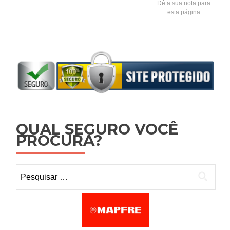
Dê a sua nota para
esta página
QUAL SEGURO VOCÊ
PROCURA?
Pesquisar por: