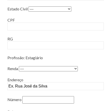
Estado Civil
CPF
RG
Profissão: Estagiário
Renda
Endereço
Número