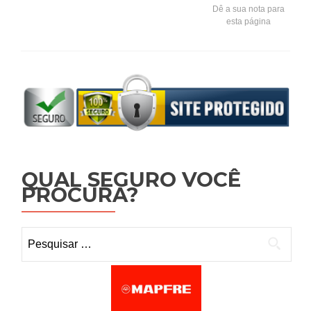
Dê a sua nota para
esta página
QUAL SEGURO VOCÊ
PROCURA?
Pesquisar por: