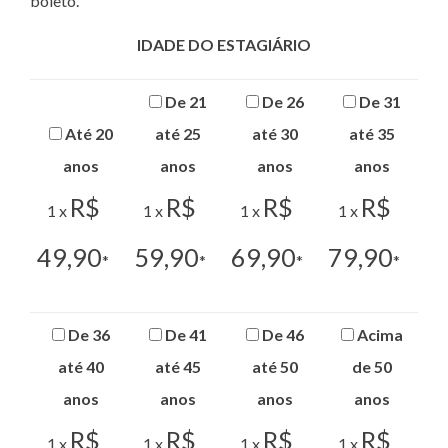
boleto.
IDADE DO ESTAGIÁRIO
De 21
De 26
De 31
Até 20
até 25
até 30
até 35
anos
anos
anos
anos
R$
R$
R$
R$
1 x
1 x
1 x
1 x
49,90
59,90
69,90
79,90
*
*
*
*
De 36
De 41
De 46
Acima
até 40
até 45
até 50
de 50
anos
anos
anos
anos
R$
R$
R$
R$
1 x
1 x
1 x
1 x