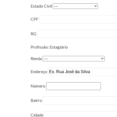
Estado Civil
CPF
RG
Profissão: Estagiário
Renda
Endereço
Número
Bairro
Cidade