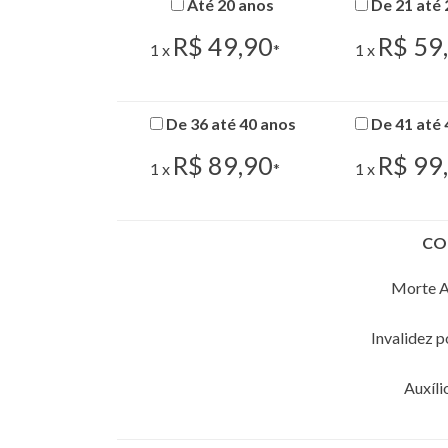
Até 20 anos
De 21 até 
R$ 49,90
R$ 59
1 x
*
1 x
De 36 até 40 anos
De 41 até 
R$ 89,90
R$ 99
1 x
*
1 x
CO
Morte A
Invalidez 
Auxíli