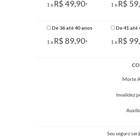
R$ 49,90
R$ 59
1 x
*
1 x
De 36 até 40 anos
De 41 até 
R$ 89,90
R$ 99
1 x
*
1 x
CO
Morte A
Invalidez 
Auxíli
Seu seguro se