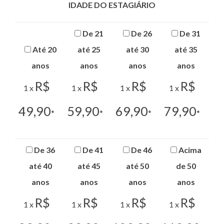
IDADE DO ESTAGIÁRIO
De 21
De 26
De 31
Até 20
até 25
até 30
até 35
anos
anos
anos
anos
R$
R$
R$
R$
1 x
1 x
1 x
1 x
49,90
59,90
69,90
79,90
*
*
*
*
De 36
De 41
De 46
Acima
até 40
até 45
até 50
de 50
anos
anos
anos
anos
R$
R$
R$
R$
1 x
1 x
1 x
1 x