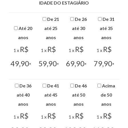
IDADE DO ESTAGIÁRIO
De 21
De 26
De 31
Até 20
até 25
até 30
até 35
anos
anos
anos
anos
R$
R$
R$
R$
1 x
1 x
1 x
1 x
49,90
59,90
69,90
79,90
*
*
*
*
De 36
De 41
De 46
Acima
até 40
até 45
até 50
de 50
anos
anos
anos
anos
R$
R$
R$
R$
1 x
1 x
1 x
1 x