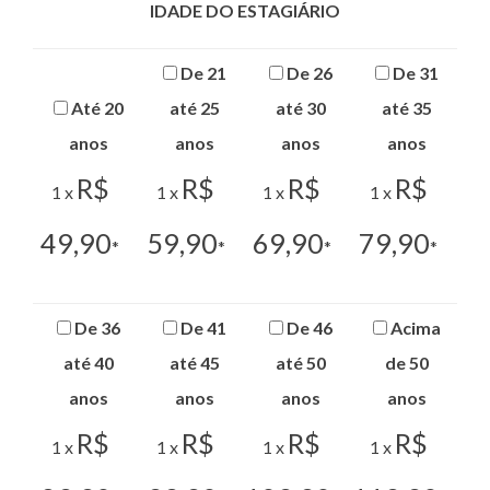
IDADE DO ESTAGIÁRIO
De 21
De 26
De 31
Até 20
até 25
até 30
até 35
anos
anos
anos
anos
R$
R$
R$
R$
1 x
1 x
1 x
1 x
49,90
59,90
69,90
79,90
*
*
*
*
De 36
De 41
De 46
Acima
até 40
até 45
até 50
de 50
anos
anos
anos
anos
R$
R$
R$
R$
1 x
1 x
1 x
1 x