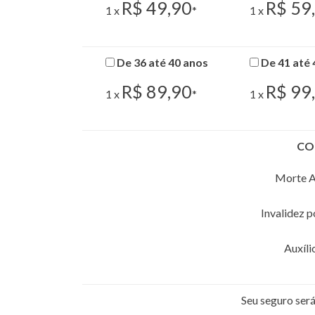
R$ 49,90
R$ 59
1 x
*
1 x
De 36 até 40 anos
De 41 até 
R$ 89,90
R$ 99
1 x
*
1 x
CO
Morte A
Invalidez 
Auxíli
Seu seguro se