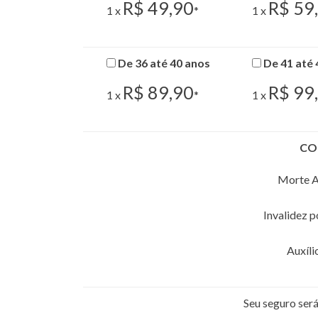
R$ 49,90
R$ 59
1 x
*
1 x
De 36 até 40 anos
De 41 até 
R$ 89,90
R$ 99
1 x
*
1 x
CO
Morte A
Invalidez 
Auxíli
Seu seguro se