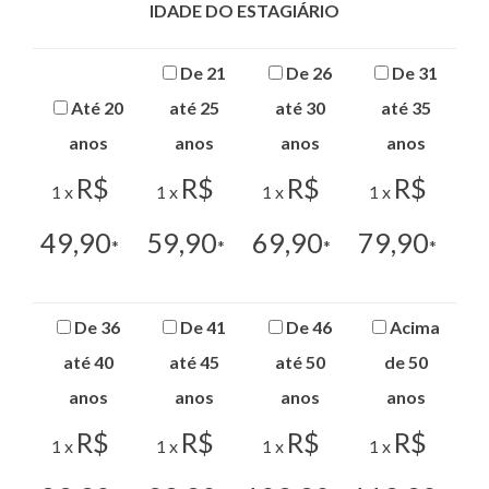
IDADE DO ESTAGIÁRIO
De 21
De 26
De 31
Até 20
até 25
até 30
até 35
anos
anos
anos
anos
R$
R$
R$
R$
1 x
1 x
1 x
1 x
49,90
59,90
69,90
79,90
*
*
*
*
De 36
De 41
De 46
Acima
até 40
até 45
até 50
de 50
anos
anos
anos
anos
R$
R$
R$
R$
1 x
1 x
1 x
1 x