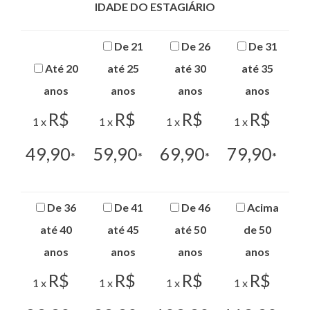
IDADE DO ESTAGIÁRIO
De 21
De 26
De 31
Até 20
até 25
até 30
até 35
anos
anos
anos
anos
R$
R$
R$
R$
1 x
1 x
1 x
1 x
49,90
59,90
69,90
79,90
*
*
*
*
De 36
De 41
De 46
Acima
até 40
até 45
até 50
de 50
anos
anos
anos
anos
R$
R$
R$
R$
1 x
1 x
1 x
1 x