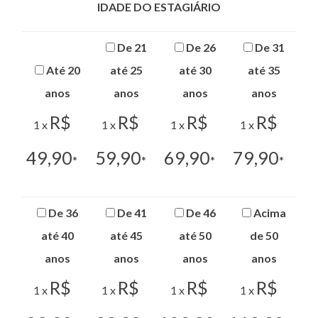
IDADE DO ESTAGIÁRIO
De 21
De 26
De 31
Até 20
até 25
até 30
até 35
anos
anos
anos
anos
R$
R$
R$
R$
1 x
1 x
1 x
1 x
49,90
59,90
69,90
79,90
*
*
*
*
De 36
De 41
De 46
Acima
até 40
até 45
até 50
de 50
anos
anos
anos
anos
R$
R$
R$
R$
1 x
1 x
1 x
1 x