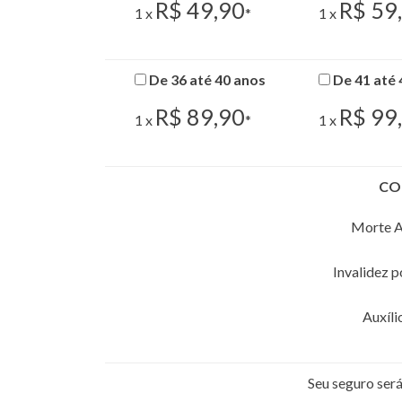
R$ 49,90
R$ 59
1 x
*
1 x
De 36 até 40 anos
De 41 até 
R$ 89,90
R$ 99
1 x
*
1 x
CO
Morte A
Invalidez 
Auxíli
Seu seguro se