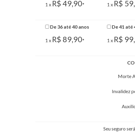
R$ 49,90
R$ 59
1 x
*
1 x
De 36 até 40 anos
De 41 até 
R$ 89,90
R$ 99
1 x
*
1 x
CO
Morte A
Invalidez 
Auxíli
Seu seguro se