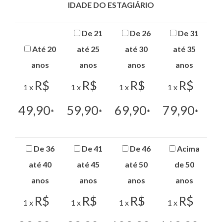
IDADE DO ESTAGIÁRIO
De 21
De 26
De 31
Até 20
até 25
até 30
até 35
anos
anos
anos
anos
R$
R$
R$
R$
1 x
1 x
1 x
1 x
49,90
59,90
69,90
79,90
*
*
*
*
De 36
De 41
De 46
Acima
até 40
até 45
até 50
de 50
anos
anos
anos
anos
R$
R$
R$
R$
1 x
1 x
1 x
1 x