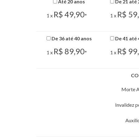
Até 20 anos
De 21 até 
R$ 49,90
R$ 59
1 x
*
1 x
De 36 até 40 anos
De 41 até 
R$ 89,90
R$ 99
1 x
*
1 x
CO
Morte A
Invalidez 
Auxíli